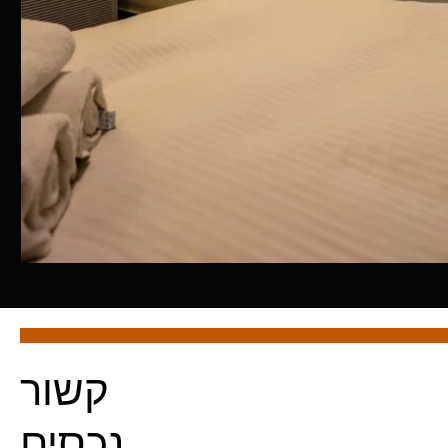
קשור
נכסים