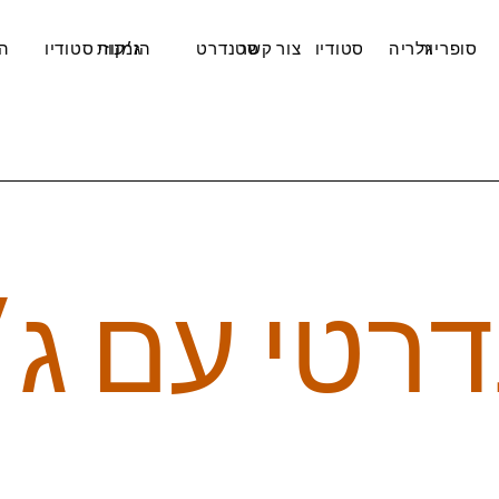
סופריור
גלריה
סטודיו
צור קשר
סטנדרט
הזמנות
ג׳קוזי סטודיו
ה
רטי עם ג׳ק