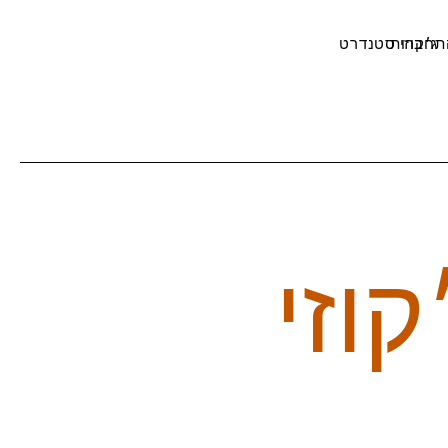
תחברות
ג׳קוזי סטנדרט
וזי