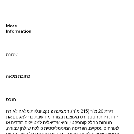
More
Information
שכונה
כתובת מלאה
הנכס
דירת 20 מ"ר (215 מ"ר), המציעה פונקציונליות מלאה לאורח
יחיד. דירת הסטנדרט מעוצבת בצורה מחושבת כדי למקסם את
הנוחות בחלל קומפקטי, והיא אידיאלית למטיילים בודדים או
לאורחים עסקיים. הפריסה המינימליסטית כוללת שולחן עבודה,
אחסון בשפע וטלוויזיה חכמה, מה שמבטיח את כל הציוד החיוני