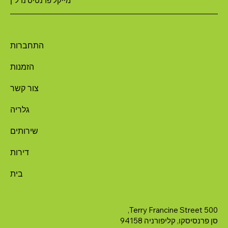
מייקל פרנטיס נדל"ן
התחברות
הזמנות
צור קשר
גלריה
שירותים
דירות
בית
500 Terry Francine Street,
סן פרנסיסקו, קליפורניה 94158